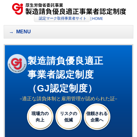
認定マーク取得事業者サイト
|
HOME
MENU
製造請負優良適正
事業者
認定制度
（GJ認定制度）
適正な請負体制と雇用管理が認められた証
現場力の
リスクの
信頼される
向上
低減
企業へ