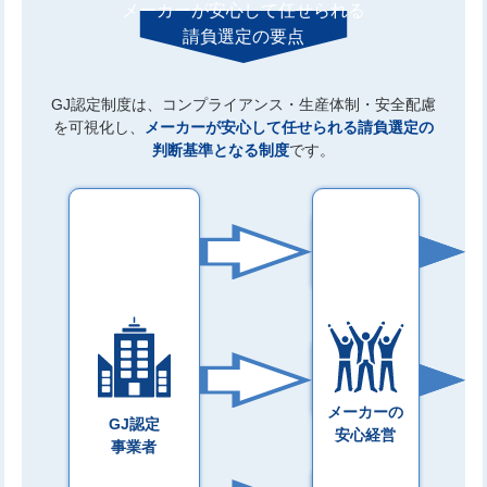
メーカーが安心して任せられる
請負選定の要点
GJ認定制度は、コンプライアンス・生産体制・安全配慮
を可視化し、
メーカーが安心して任せられる請負選定の
判断基準となる制度
です。
法
令
遵
守
安
定
生
産
メーカーの
GJ認定
安心経営
事業者
安