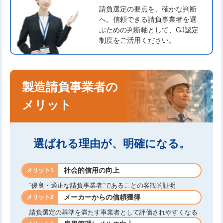
請負選定の要点を、確かな判断
へ。
信頼できる請負事業者を選
ぶための判断軸として、GJ認定
制度をご活用ください。
製造請負事業者の
メリット
選ばれる理由が、明確になる。
社会的信用の向上
メリット1
“優良・適正な請負事業者”であることの客観的証明
メーカーからの信頼獲得
メリット2
請負選定の基準を満たす事業者として評価されやすくなる