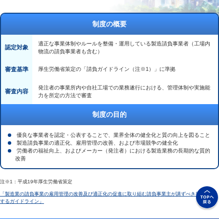
制度の概要
適正な事業体制やルールを整備・運用している製造請負事業者（工場内
認定対象
物流の請負事業者も含む）
審査基準
厚生労働省策定の「請負ガイドライン（注※1）」に準拠
発注者の事業所内や自社工場での業務遂行における、管理体制や実施能
審査内容
力を所定の方法で審査
制度の目的
優良な事業者を認定・公表することで、業界全体の健全化と質の向上を図ること
製造請負事業の適正化、雇用管理の改善、および市場競争の健全化
労働者の福祉向上、およびメーカー（発注者）における製造業務の長期的な質的
改善
注※1：平成19年厚生労働省策定
「製造業の請負事業の雇用管理の改善及び適正化の促進に取り組む請負事業主が講ずべき措置に関
するガイドライン」