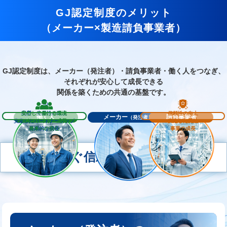
GJ認定制度のメリット
（メーカー×製造請負事業者）
GJ認定制度は、メーカー（発注者）・請負事業者・働く人をつなぎ、
それぞれが安心して成長できる
関係を築くための共通の基盤です。
品質・生産性の向上
安心して働ける環境
信頼性の向上
働く人
メーカー
請負事業者
（発注者）
安定したパートナーシップ
スキルアップ・成長
安定した受注
長期的な成長
将来への安心
事業の成長
つなぐ信頼、広がる未来