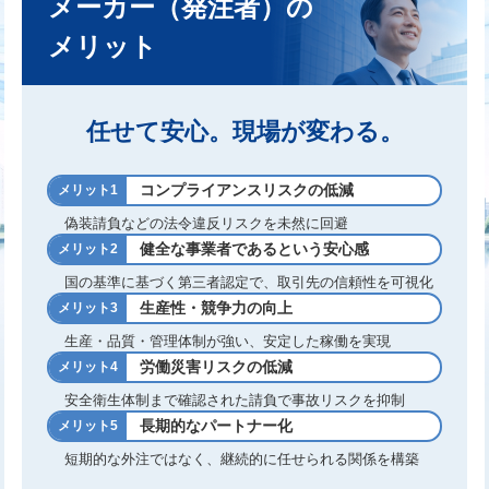
メーカー（発注者）の
メリット
任せて安心。現場が変わる。
コンプライアンスリスクの低減
メリット1
偽装請負などの法令違反リスクを未然に回避
健全な事業者であるという安心感
メリット2
国の基準に基づく第三者認定で、取引先の信頼性を可視化
生産性・競争力の向上
メリット3
生産・品質・管理体制が強い、安定した稼働を実現
労働災害リスクの低減
メリット4
安全衛生体制まで確認された請負で事故リスクを抑制
長期的なパートナー化
メリット5
短期的な外注ではなく、継続的に任せられる関係を構築